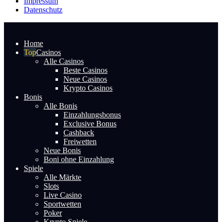
Impressum
Datenschutz
Home
Casinos
Alle Casinos
Beste Casinos
Neue Casinos
Krypto Casinos
Bonis
Alle Bonis
Einzahlungsbonus
Exclusive Bonus
Cashback
Freiwetten
Neue Bonis
Boni ohne Einzahlung
Spiele
Alle Märkte
Slots
Live Casino
Sportwetten
Poker
Krypto Spiele