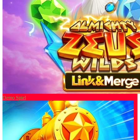
Demo Spiel