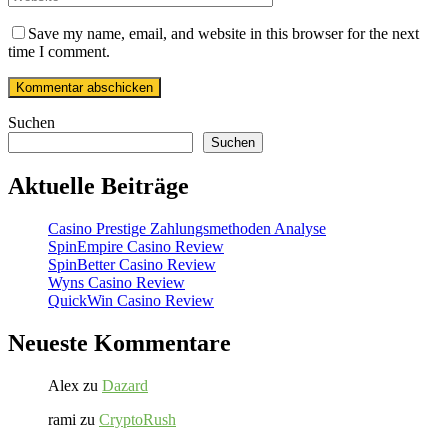
Save my name, email, and website in this browser for the next
time I comment.
Suchen
Suchen
Aktuelle Beiträge
Casino Prestige Zahlungsmethoden Analyse
SpinEmpire Casino Review
SpinBetter Casino Review
Wyns Casino Review
QuickWin Casino Review
Neueste Kommentare
Alex
zu
Dazard
rami
zu
CryptoRush