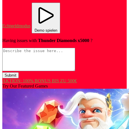
Echtgeldmodus
Demo spielen
Having issues with
Thunder Diamonds x5000
?
Submit
AKTION: 100% BONUS BIS ZU 500€
Try Our Featured Games