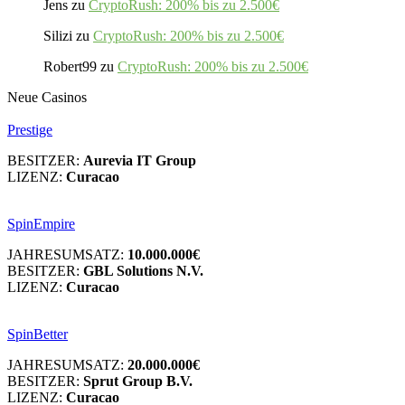
Jens
zu
CryptoRush: 200% bis zu 2.500€
Silizi
zu
CryptoRush: 200% bis zu 2.500€
Robert99
zu
CryptoRush: 200% bis zu 2.500€
Neue Casinos
Prestige
BESITZER:
Aurevia IT Group
LIZENZ:
Curacao
SpinEmpire
JAHRESUMSATZ:
10.000.000€
BESITZER:
GBL Solutions N.V.
LIZENZ:
Curacao
SpinBetter
JAHRESUMSATZ:
20.000.000€
BESITZER:
Sprut Group B.V.
LIZENZ:
Curacao