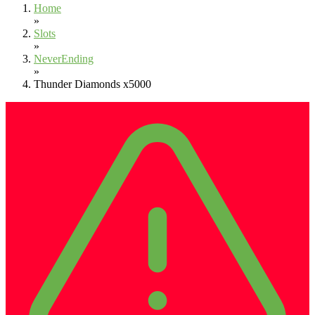
Home
»
Slots
»
NeverEnding
»
Thunder Diamonds x5000