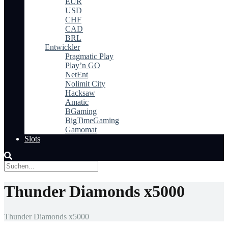
EUR
USD
CHF
CAD
BRL
Entwickler
Pragmatic Play
Play’n GO
NetEnt
Nolimit City
Hacksaw
Amatic
BGaming
BigTimeGaming
Gamomat
Slots
Thunder Diamonds x5000
Thunder Diamonds x5000