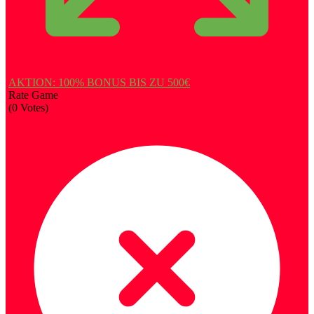
AKTION: 100% BONUS BIS ZU 500€
Rate Game
(
0
Votes)