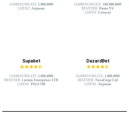
JAHRESUMSATZ:
1.000.000€
JAHRESUMSATZ:
100.000.000€
LIZENZ:
Anjouan
BESITZER:
Dama NV.
LIZENZ:
Curacao
Supabet
DazardBet
JAHRESUMSATZ:
1.000.000€
JAHRESUMSATZ:
1.000.000€
BESITZER:
Liernin Enterprises LTD
BESITZER:
NovaForge Ltd
LIZENZ:
PAGCOR
LIZENZ:
Anjouan