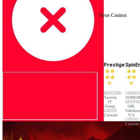
Neue Casinos
Prestige
SpinE
BESITZER:
JAHRES
Aurevia
10.000.0
IT
BESITZE
Group
GBL
LIZENZ:
Solution
Curacao
N.V.
LIZENZ:
Curacao