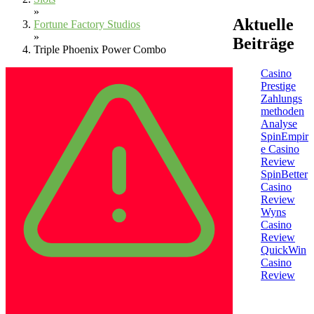
»
Aktuelle
Fortune Factory Studios
»
Beiträge
Triple Phoenix Power Combo
Casino
Prestige
Zahlungs
methoden
Analyse
SpinEmpir
e Casino
Review
SpinBetter
Casino
Review
Wyns
Casino
Review
QuickWin
Casino
Review