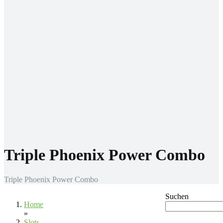
USD
CHF
CAD
BRL
Entwickler
Pragmatic Play
Play’n GO
NetEnt
Nolimit City
Hacksaw
Amatic
BGaming
BigTimeGaming
Gamomat
Slots
Triple Phoenix Power Combo
Triple Phoenix Power Combo
Suchen
Home
»
Slots