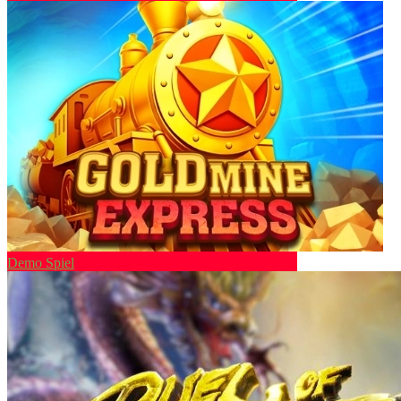
Demo Spiel