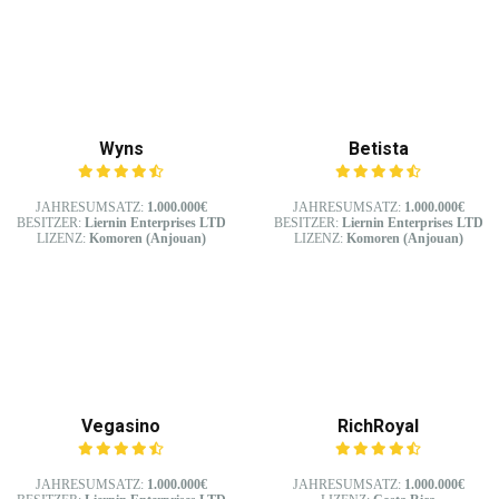
Wyns
Betista
JAHRESUMSATZ:
1.000.000€
JAHRESUMSATZ:
1.000.000€
BESITZER:
Liernin Enterprises LTD
BESITZER:
Liernin Enterprises LTD
LIZENZ:
Komoren (Anjouan)
LIZENZ:
Komoren (Anjouan)
Vegasino
RichRoyal
JAHRESUMSATZ:
1.000.000€
JAHRESUMSATZ:
1.000.000€