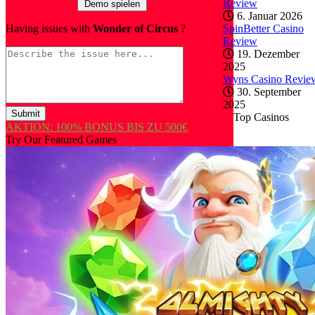
Review
Demo spielen
6. Januar 2026
SpinBetter Casino
Having issues with
Wonder of Circus
?
Review
19. Dezember
2025
Wyns Casino Revie
30. September
2025
Submit
Top Casinos
AKTION: 100% BONUS BIS ZU 500€
Try Our Featured Games