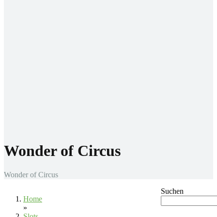
USD
CHF
CAD
BRL
Entwickler
Pragmatic Play
Play’n GO
NetEnt
Nolimit City
Hacksaw
Amatic
BGaming
BigTimeGaming
Gamomat
Slots
Wonder of Circus
Wonder of Circus
Suchen
Home
»
Slots