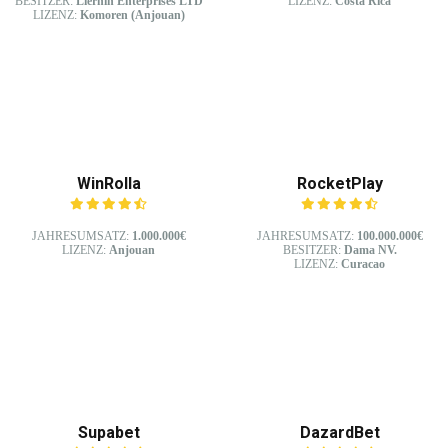
BESITZER:
Liernin Enterprises LTD
LIZENZ:
Costa Rica
LIZENZ:
Komoren (Anjouan)
WinRolla
RocketPlay
JAHRESUMSATZ:
1.000.000€
JAHRESUMSATZ:
100.000.000€
LIZENZ:
Anjouan
BESITZER:
Dama NV.
LIZENZ:
Curacao
Supabet
DazardBet