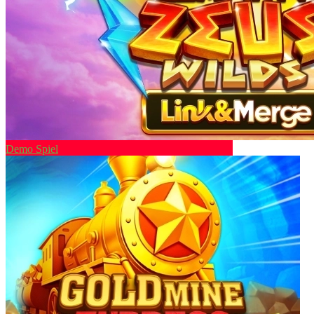
Demo Spiel